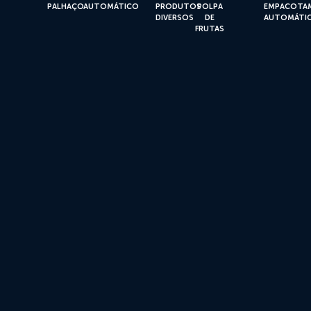
PALHAÇO
AUTOMÁTICO
PRODUTOS
POLPA
EMPACOTA
DIVERSOS
DE
AUTOMÁTI
FRUTAS