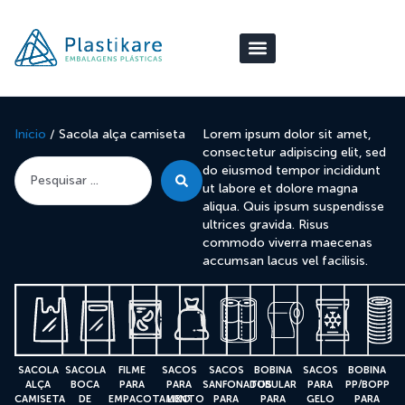
Início
/ Sacola alça camiseta
Lorem ipsum dolor sit amet,
consectetur adipiscing elit, sed
do eiusmod tempor incididunt
ut labore et dolore magna
aliqua. Quis ipsum suspendisse
ultrices gravida. Risus
commodo viverra maecenas
accumsan lacus vel facilisis.
SACOLA
SACOLA
FILME
SACOS
SACOS
BOBINA
SACOS
BOBINA
ALÇA
BOCA
PARA
PARA
SANFONADOS
TUBULAR
PARA
PP/BOPP
CAMISETA
DE
EMPACOTAMENTO
LIXO
PARA
PARA
GELO
PARA