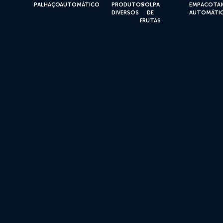
PALHAÇO
AUTOMÁTICO
PRODUTOS
POLPA
EMPACOTA
DIVERSOS
DE
AUTOMÁTI
FRUTAS