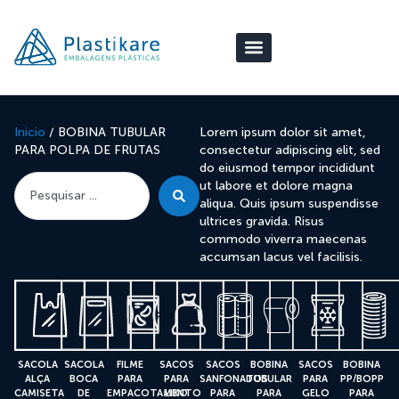
Início
/ BOBINA TUBULAR
Lorem ipsum dolor sit amet,
PARA POLPA DE FRUTAS
consectetur adipiscing elit, sed
do eiusmod tempor incididunt
ut labore et dolore magna
aliqua. Quis ipsum suspendisse
ultrices gravida. Risus
commodo viverra maecenas
accumsan lacus vel facilisis.
SACOLA
SACOLA
FILME
SACOS
SACOS
BOBINA
SACOS
BOBINA
ALÇA
BOCA
PARA
PARA
SANFONADOS
TUBULAR
PARA
PP/BOPP
CAMISETA
DE
EMPACOTAMENTO
LIXO
PARA
PARA
GELO
PARA