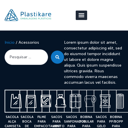
Início
/ Acessorios
Lorem ipsum dolor sit amet,
consectetur adipiscing elit, sed
do eiusmod tempor incididunt
ut labore et dolore magna
aliqua. Quis ipsum suspendisse
ultrices gravida. Risus
commodo viverra maecenas
accumsan lacus vel facilisis.
SACOLA
SACOLA
FILME
SACOS
SACOS
BOBINA
SACOS
BOBINA
ALÇA
BOCA
PARA
PARA
SANFONADOS
TUBULAR
PARA
PP/BOPP
CAMISETA
DE
EMPACOTAMENTO
LIXO
PARA
PARA
GELO
PARA