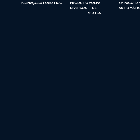
PALHAÇO
AUTOMÁTICO
PRODUTOS
POLPA
EMPACOTA
DIVERSOS
DE
AUTOMÁTI
FRUTAS